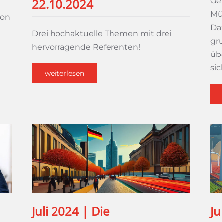
Ge
22.10.2024
Mü
hon
Da
Drei hochaktuelle Themen mit drei
gr
hervorragende Referenten!
üb
si
weiterlesen
Juli 2024 | Die
Ju