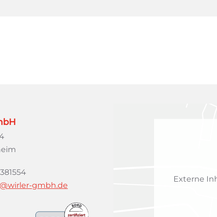
GmbH
 4
heim
 381554
Externe In
o@wirler-gmbh.de