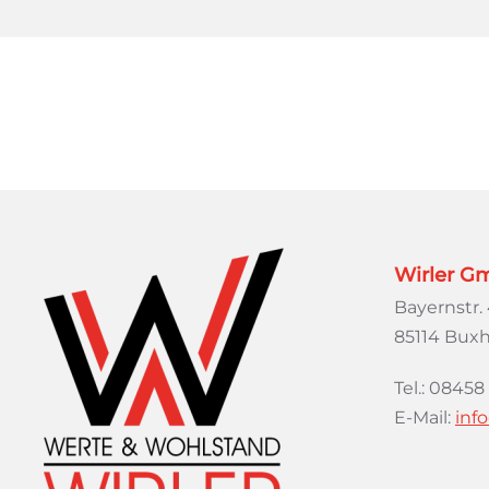
Wirler 
Bayernstr.
85114 Bux
Tel.: 08458
E-Mail:
inf