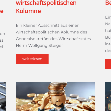
wirtschaftspolitischen
Be
le
Kolumne
Ei
Nar
Ein kleiner Ausschnitt aus einer
ha
wirtschaftspolitischen Kolumne des
gen
Bu
Generalsekretärs des Wirtschaftsrates
es
int
Herrn Wolfgang Steiger
ei
de
weiterlesen