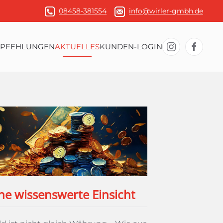
08458-381554
info@wirler-gmbh.de
MPFEHLUNGEN
AKTUELLES
KUNDEN-LOGIN
ne wissenswerte Einsicht